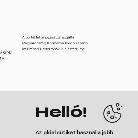
A portál létrehozását támogatta
Magyarország Kormánya megbízásából
az Emberi Erőforrások Minisztériuma.
Helló!
Kapcsolódó oldalak
Hangfoglaló Program
Az oldal sütiket használ a jobb